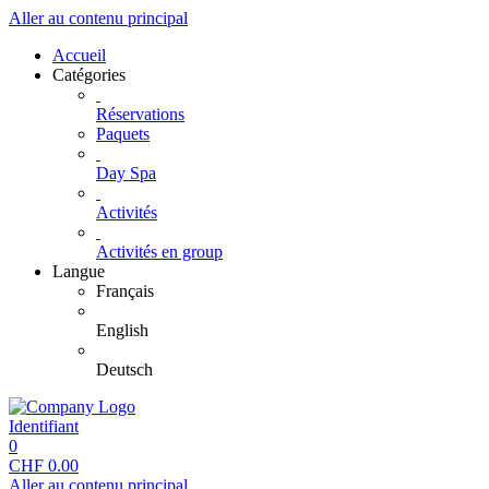
Aller au contenu principal
Accueil
Catégories
Réservations
Paquets
Day Spa
Activités
Activités en group
Langue
Français
English
Deutsch
Identifiant
0
CHF
0.00
Aller au contenu principal