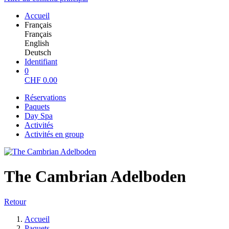
Accueil
Français
Français
English
Deutsch
Identifiant
0
CHF
0.00
Réservations
Paquets
Day Spa
Activités
Activités en group
The Cambrian Adelboden
Retour
Accueil
Paquets