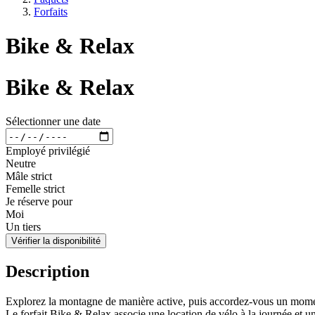
Forfaits
Bike & Relax
Bike & Relax
Sélectionner une date
Employé privilégié
Neutre
Mâle strict
Femelle strict
Je réserve pour
Moi
Un tiers
Vérifier la disponibilité
Description
Explorez la montagne de manière active, puis accordez-vous un mome
Le forfait Bike & Relax associe une location de vélo à la journée et un