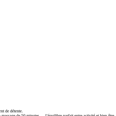
nt de détente.
 massage de 50 minutes — l’équilibre parfait entre activité et bien-être.